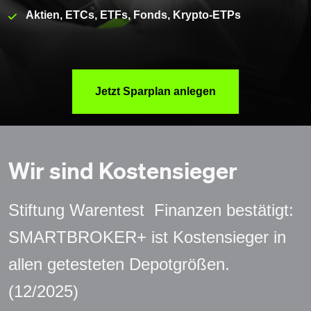
Aktien, ETCs, ETFs, Fonds, Krypto-ETPs
Jetzt Sparplan anlegen
Wir sind Kostensieger
Stiftung Warentest  Finanzen bestätigt: 
SMARTBROKER+ ist Kostensieger in 
allen getesteten Depotgrößen. 
(12/2025)