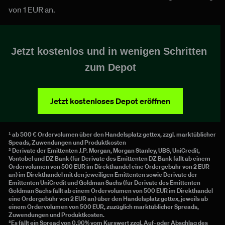
von 1 EUR an.
Jetzt kostenlos und in wenigen Schritten 
zum Depot
Jetzt kostenloses Depot eröffnen
¹ ab 500 € Ordervolumen über den Handelsplatz gettex, zzgl. marktüblicher 
Speads, Zuwendungen und Produktkosten
² Derivate der Emittenten J.P. Morgan, Morgan Stanley, UBS, UniCredit, 
Vontobel und DZ Bank (für Derivate des Emittenten DZ Bank fällt ab einem 
Ordervolumen von 500 EUR im Direkthandel eine Ordergebühr von 2 EUR 
an) im Direkthandel mit den jeweiligen Emittenten sowie Derivate der 
Emittenten UniCredit und Goldman Sachs (für Derivate des Emittenten 
Goldman Sachs fällt ab einem Ordervolumen von 500 EUR im Direkthandel 
eine Ordergebühr von 2 EUR an) über den Handelsplatz gettex, jeweils ab 
einem Ordervolumen von 500 EUR, zuzüglich marktüblicher Spreads, 
Zuwendungen und Produktkosten.
³Es fällt ein Spread von 0,90% vom Kurswert zzgl. Auf- oder Abschlag des 