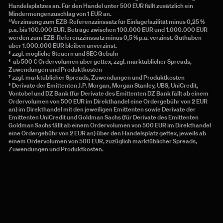
Handelsplatzes an. Für den Handel unter 500 EUR fällt zusätzlich ein 
Mindermengenzuschlag von 1 EUR an.
⁴Verzinsung zum EZB-Referenzzinssatz für Einlagefazilität minus 0,25 % 
p.a. bis 100.000 EUR. Beträge zwischen 100.000 EUR und 1.000.000 EUR 
werden zum EZB-Referenzzinssatz minus 0,5 % p.a. verzinst. Guthaben 
über 1.000.000 EUR bleiben unverzinst.
⁵ zzgl. mögliche Steuern und SEC Gebühr
⁶  ab 500 € Ordervolumen über gettex, zzgl. marktüblicher Spreads, 
Zuwendungen und Produktkosten
⁷ zzgl. marktüblicher Spreads, Zuwendungen und Produktkosten
⁸ Derivate der Emittenten J.P. Morgan, Morgan Stanley, UBS, UniCredit, 
Vontobel und DZ Bank (für Derivate des Emittenten DZ Bank fällt ab einem 
Ordervolumen von 500 EUR im Direkthandel eine Ordergebühr von 2 EUR 
an) im Direkthandel mit den jeweiligen Emittenten sowie Derivate der 
Emittenten UniCredit und Goldman Sachs (für Derivate des Emittenten 
Goldman Sachs fällt ab einem Ordervolumen von 500 EUR im Direkthandel 
eine Ordergebühr von 2 EUR an) über den Handelsplatz gettex, jeweils ab 
einem Ordervolumen von 500 EUR, zuzüglich marktüblicher Spreads, 
Zuwendungen und Produktkosten.