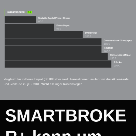
Vergleich für mittleres Depot (50.000) bei zwölf Transaktionen im Jahr mit drei Aktienkäufe 
und -verläufe zu je 2.500. *Nicht alleiniger Kostensieger
SMARTBROKE